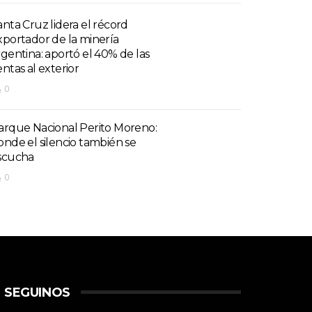
anta Cruz lidera el récord
xportador de la minería
rgentina: aportó el 40% de las
entas al exterior
0
arque Nacional Perito Moreno:
onde el silencio también se
scucha
0
SEGUINOS