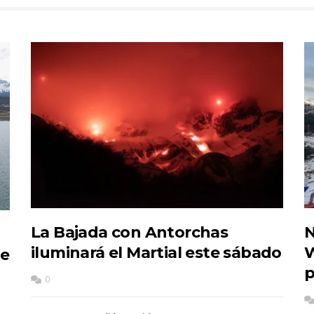
La Bajada con Antorchas
N
iluminará el Martial este sábado
W
de
p
0