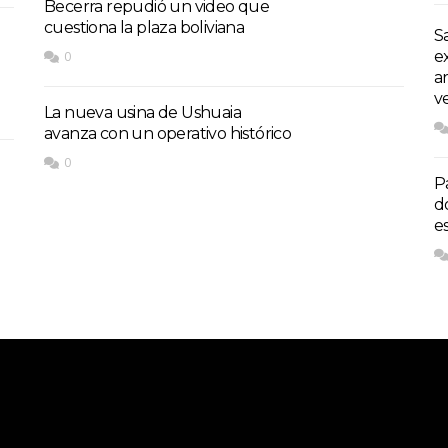
Becerra repudió un video que
cuestiona la plaza boliviana
S
e
0
a
v
La nueva usina de Ushuaia
avanza con un operativo histórico
0
P
d
e