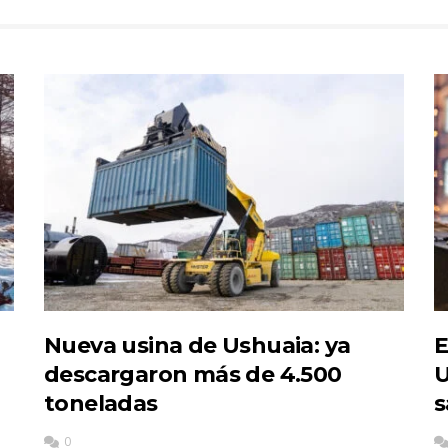
Nueva usina de Ushuaia: ya
E
descargaron más de 4.500
U
toneladas
s
0