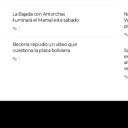
La Bajada con Antorchas
Na
iluminará el Martial este sábado
W
p
0
Becerra repudió un video que
cuestiona la plaza boliviana
S
e
0
a
v