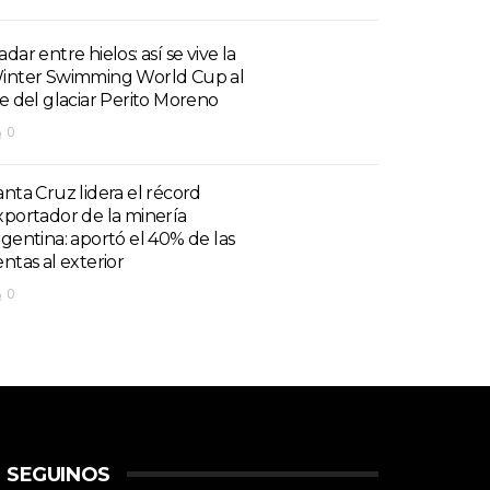
dar entre hielos: así se vive la
inter Swimming World Cup al
ie del glaciar Perito Moreno
0
anta Cruz lidera el récord
xportador de la minería
rgentina: aportó el 40% de las
entas al exterior
0
SEGUINOS