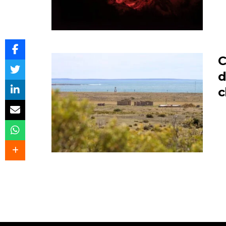
C
d
c