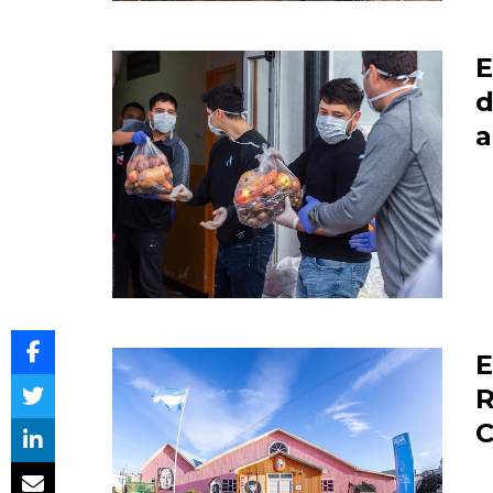
E
d
a
E
R
C