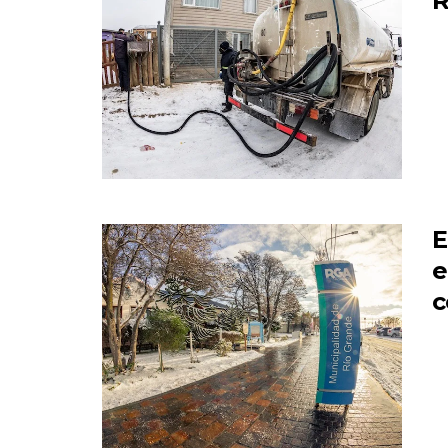
R
E
e
c