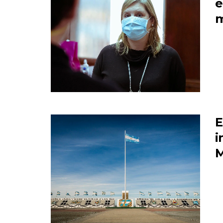
e
m
E
i
M