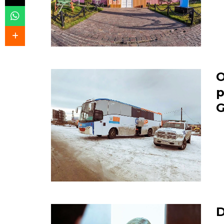
O
p
G
D