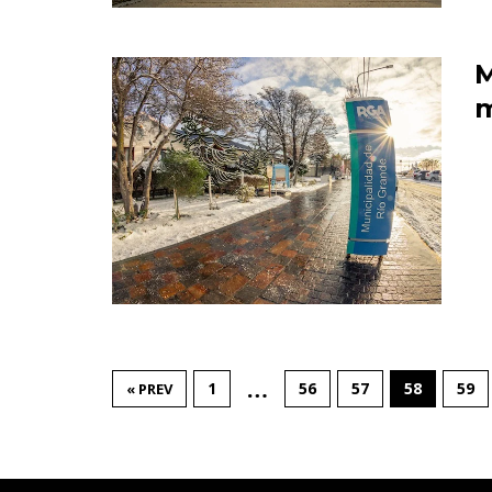
M
m
…
1
56
57
58
59
« PREV