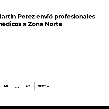
artín Perez envió profesionales
édicos a Zona Norte
…
60
62
NEXT »