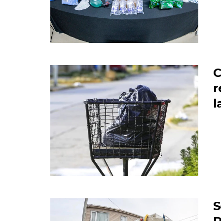
C
r
l
S