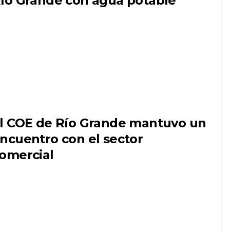
ío Grande con agua potable
l COE de Río Grande mantuvo un
ncuentro con el sector
omercial