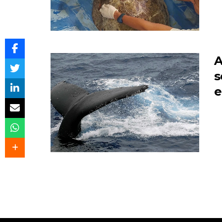
A
s
e