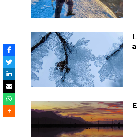
L
a
E