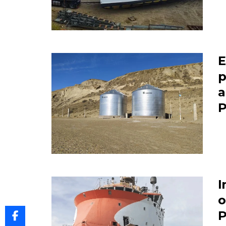
E
p
a
P
I
o
P