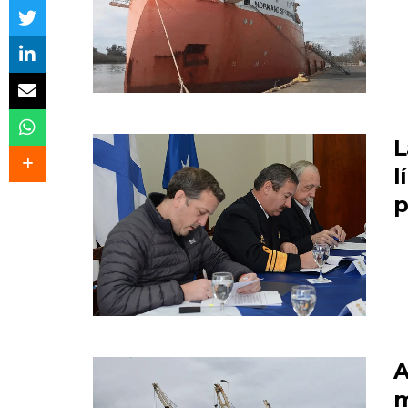
L
l
p
A
m