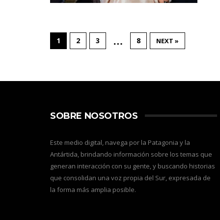
…
1
2
3
8
NEXT »
SOBRE NOSOTROS
Este medio digital, navega por la Patagonia y la
Antártida, brindando información sobre los temas que
generan interacción con su gente, y buscando historias
que consolidan una voz propia del Sur, expresada de
la forma más amplia posible.