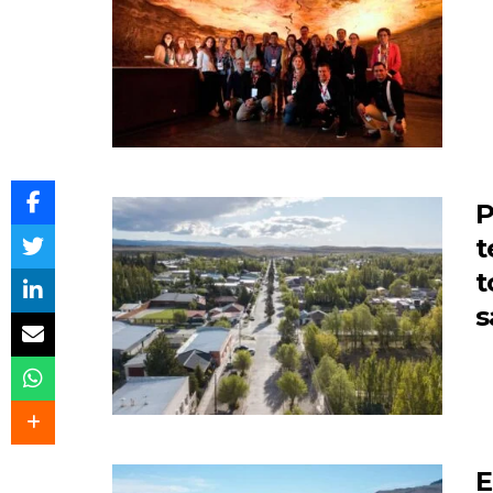
P
t
t
s
E