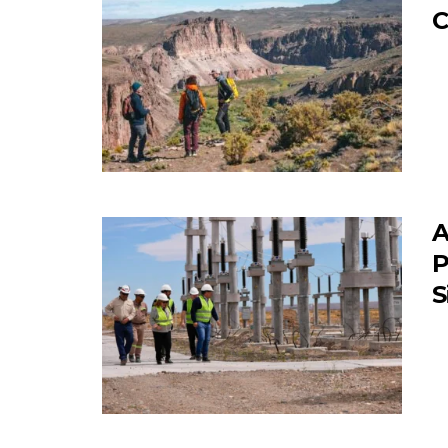
C
A
P
S