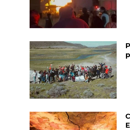
P
p
C
E