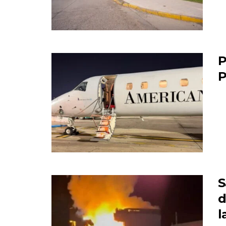
P
P
S
d
l