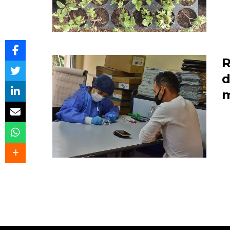
R
d
m