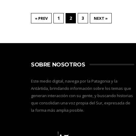
1
2
3
« PREV
NEXT »
SOBRE NOSOTROS
Este medio digital, navega por la Patagonia y la
Antártida, brindando información sobre los temas que
generan interacción con su gente, y buscando historias
que consolidan una voz propia del Sur, expresada de
la forma más amplia posible.