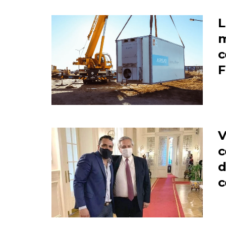
L
m
c
F
V
c
d
c