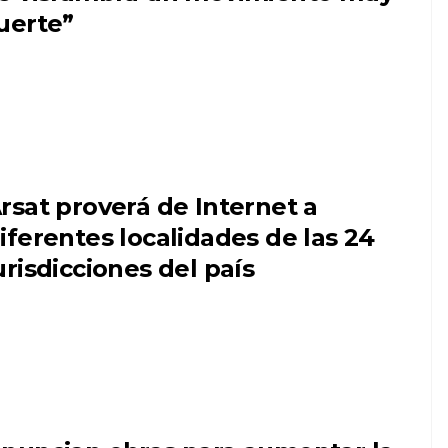
uerte”
rsat proverá de Internet a
iferentes localidades de las 24
urisdicciones del país