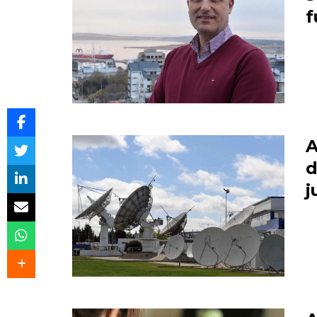
f
A
d
j