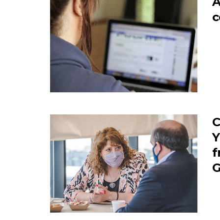
A
c
C
Y
f
G