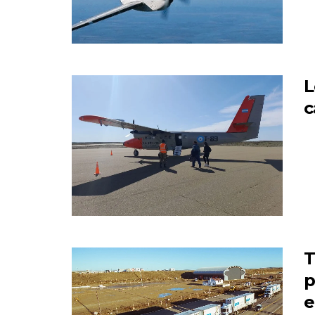
L
c
T
p
e