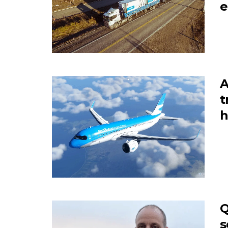
e
A
t
h
Q
s