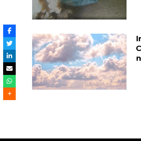
I
C
n