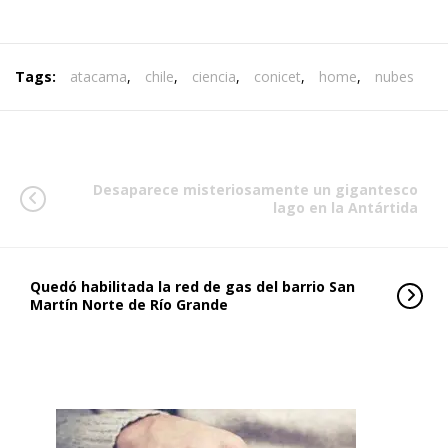
Tags:
atacama
,
chile
,
ciencia
,
conicet
,
home
,
nubes
Desaparece misteriosamente un gigantesco
lago en la Antártida
Quedó habilitada la red de gas del barrio San
Martín Norte de Río Grande