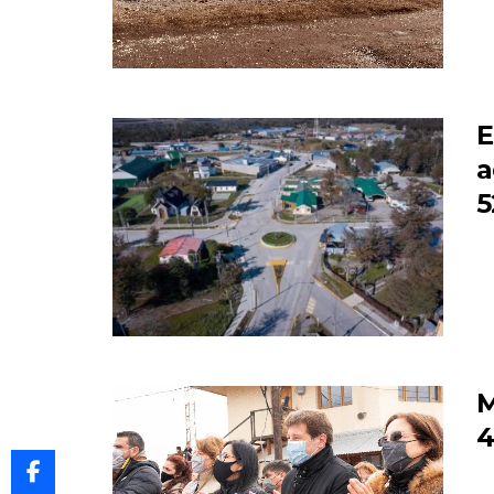
E
a
5
M
4