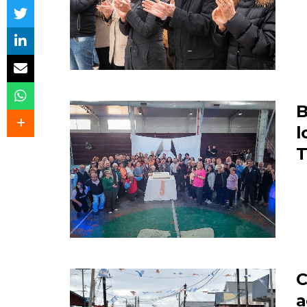
B
l
T
C
a