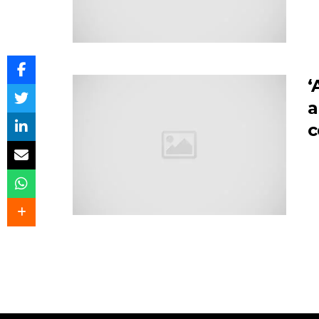
‘
a
c