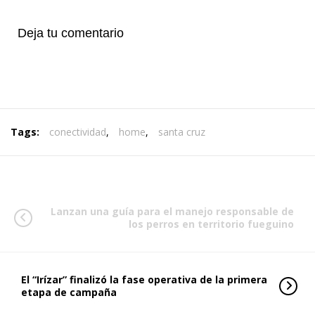
Deja tu comentario
Tags:
conectividad
,
home
,
santa cruz
Lanzan una guía para el manejo responsable de
los perros en territorio fueguino
El “Irízar” finalizó la fase operativa de la primera
etapa de campaña