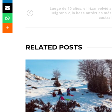
Luego de 10 años, el Irízar volvió a
Belgrano 2, la base antártica más
austral
RELATED POSTS