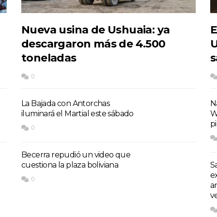
Nueva usina de Ushuaia: ya
E
descargaron más de 4.500
U
toneladas
s
0
La Bajada con Antorchas
Na
iluminará el Martial este sábado
W
p
0
Becerra repudió un video que
cuestiona la plaza boliviana
S
e
0
a
v