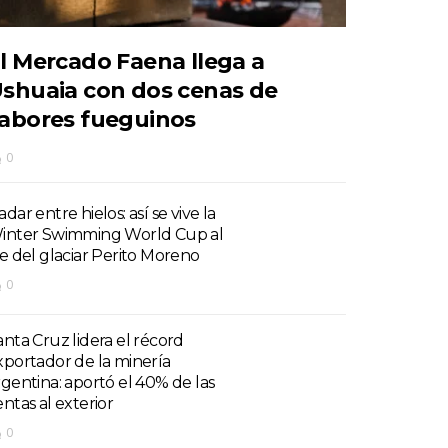
l Mercado Faena llega a
shuaia con dos cenas de
abores fueguinos
0
dar entre hielos: así se vive la
inter Swimming World Cup al
ie del glaciar Perito Moreno
0
anta Cruz lidera el récord
xportador de la minería
rgentina: aportó el 40% de las
entas al exterior
0