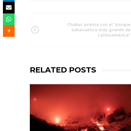
Chubut avanza con el “parque
subacuático más grande de
Latinoamérica”
RELATED POSTS