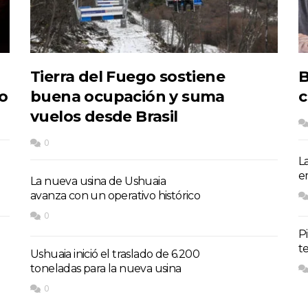
Tierra del Fuego sostiene
B
do
buena ocupación y suma
c
vuelos desde Brasil
0
L
e
La nueva usina de Ushuaia
avanza con un operativo histórico
0
P
t
Ushuaia inició el traslado de 6.200
toneladas para la nueva usina
0