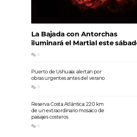
La Bajada con Antorchas
iluminará el Martial este sába
0
Puerto de Ushuaia: alertan por
obras urgentes antes del verano
0
Reserva Costa Atlántica: 220 km
de un extraordinario mosaico de
paisajes costeros
0