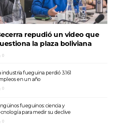
ecerra repudió un video que
uestiona la plaza boliviana
0
a industria fueguina perdió 3.161
mpleos en un año
0
ingüinos fueguinos: ciencia y
ecnología para medir su declive
0