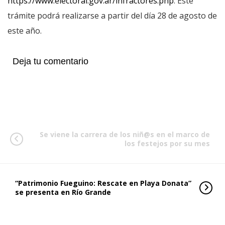
https://www.electoral.gov.ar/infractores.php
. Este
trámite podrá realizarse a partir del día 28 de agosto de
este año.
Deja tu comentario
Se viene la carrera de los niñ@s en el marco de
los festejos por su mes
“Patrimonio Fueguino: Rescate en Playa Donata”
se presenta en Río Grande