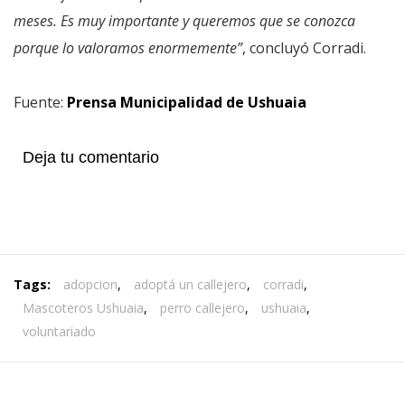
meses. Es muy importante y queremos que se conozca
porque lo valoramos enormemente”
, concluyó Corradi.
Fuente:
Prensa Municipalidad de Ushuaia
Deja tu comentario
Tags:
adopcion
,
adoptá un callejero
,
corradi
,
Mascoteros Ushuaia
,
perro callejero
,
ushuaia
,
voluntariado