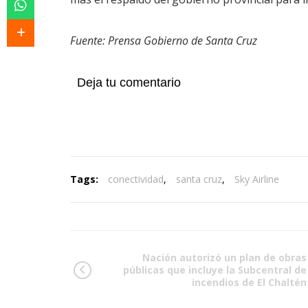
Fuente: Prensa Gobierno de Santa Cruz
Deja tu comentario
Tags:
conectividad
,
santa cruz
,
Sky Airline
Nación autorizó un plan de obras
públicas que incluye la Subcentral de
incendios de El Chaltén