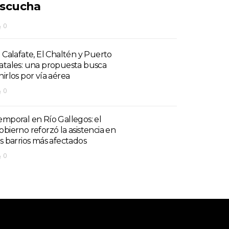
scucha
0
l Calafate, El Chaltén y Puerto
atales: una propuesta busca
nirlos por vía aérea
0
emporal en Río Gallegos: el
obierno reforzó la asistencia en
os barrios más afectados
0