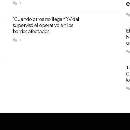
e
0
“Cuando otros no llegan”: Vidal
supervisó el operativo en los
E
barrios afectados
N
0
u
T
G
l