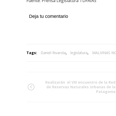
Fuente: Prensa Legislatura TDFAIAS
Deja tu comentario
Tags:
Daniel Rivarola
,
legislatura
,
MALVINAS N
Realizarán el VIII encuentro de la Red
de Reservas Naturales Urbanas de la
Patagonia