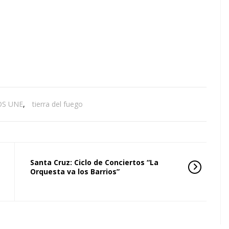
OS UNE
,
tierra del fuego
Santa Cruz: Ciclo de Conciertos “La
Orquesta va los Barrios”