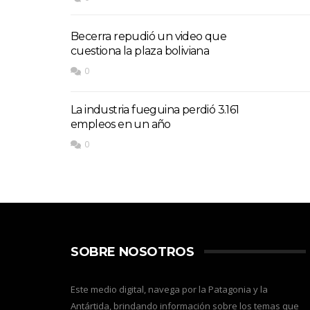
Becerra repudió un video que
cuestiona la plaza boliviana
0
La industria fueguina perdió 3.161
empleos en un año
0
SOBRE NOSOTROS
Este medio digital, navega por la Patagonia y la
Antártida, brindando información sobre los temas que