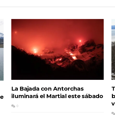
La Bajada con Antorchas
T
iluminará el Martial este sábado
b
de
v
0