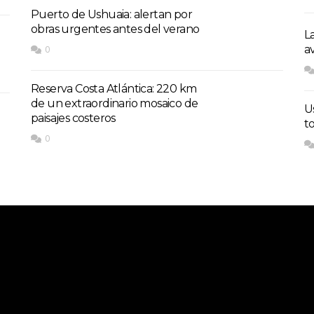
Puerto de Ushuaia: alertan por
obras urgentes antes del verano
L
a
0
Reserva Costa Atlántica: 220 km
de un extraordinario mosaico de
U
paisajes costeros
t
0