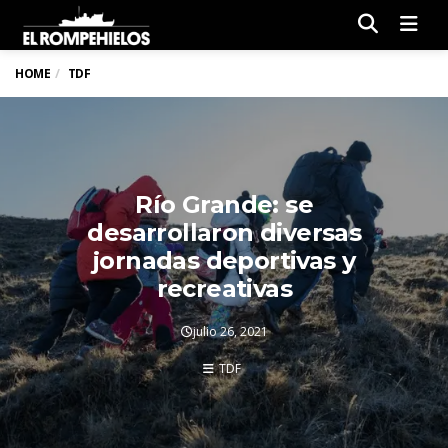
Men
HOME
TDF
Río Grande: se
desarrollaron diversas
jornadas deportivas y
recreativas
julio 26, 2021
TDF