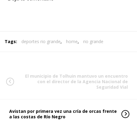
Tags:
deportes rio grande
,
home
,
rio grande
El municipio de Tolhuin mantuvo un encuentro
con el director de la Agencia Nacional de
Seguridad Vial
Avistan por primera vez una cría de orcas frente
a las costas de Río Negro