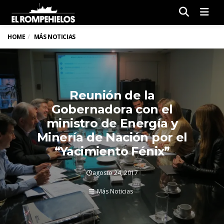
Men
HOME
MÁS NOTICIAS
Reunión de la
Gobernadora con el
ministro de Energía y
Minería de Nación por el
“Yacimiento Fénix”
agosto 24, 2017
Más Noticias