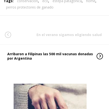
Tags:
conservación
,
eco
,
estepa patagónica
,
home
,
perros protectores de ganado
En el verano sigamos eligiendo salud
Arribaron a Filipinas las 500 mil vacunas donadas
por Argentina