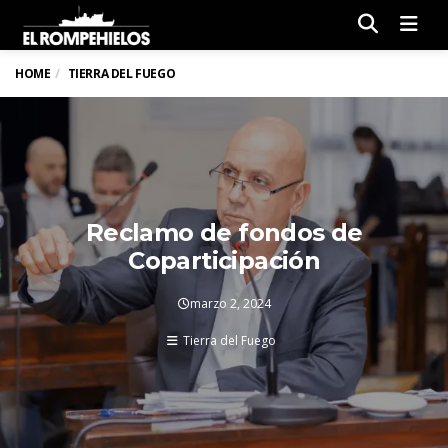
Men
HOME
TIERRA DEL FUEGO
Reclamo de fondos de
Coparticipación
marzo 2, 2024
Tierra del Fuego