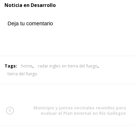
Noticia en Desarrollo
Deja tu comentario
Tags:
home
,
radar ingles en tierra del fuego
,
tierra del fuego
Municipio y juntas vecinales reunidos para
evaluar el Plan Invernal en Río Gallegos