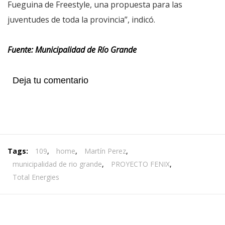
Fueguina de Freestyle, una propuesta para las
juventudes de toda la provincia”, indicó.
Fuente: Municipalidad de Río Grande
Deja tu comentario
Tags:
109
,
home
,
Martín Perez
,
municipalidad de rio grande
,
PROYECTO FENIX
,
Total Energies