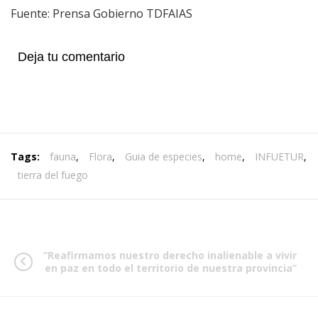
Fuente: Prensa Gobierno TDFAIAS
Deja tu comentario
Tags:
fauna
,
Flora
,
Guia de especies
,
home
,
INFUETUR
,
tierra del fuego
“Reafirmamos nuestro derecho inalienable a vivir
en paz en todo el territorio de nuestra provincia”