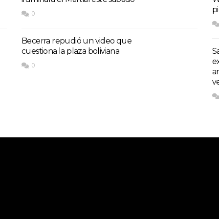
p
0
Becerra repudió un video que
cuestiona la plaza boliviana
S
e
0
a
v