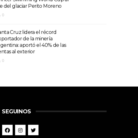
ie del glaciar Perito Moreno
0
anta Cruz lidera el récord
xportador de la minería
rgentina: aportó el 40% de las
entas al exterior
0
SEGUINOS