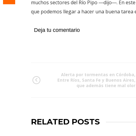
muchos sectores del Río Pipo ―dijo―. En es
que podemos llegar a hacer una buena tarea e
Deja tu comentario
Alerta por tormentas en Córdoba,
Entre Ríos, Santa Fe y Buenos Aires,
que además tiene mal olor
RELATED POSTS