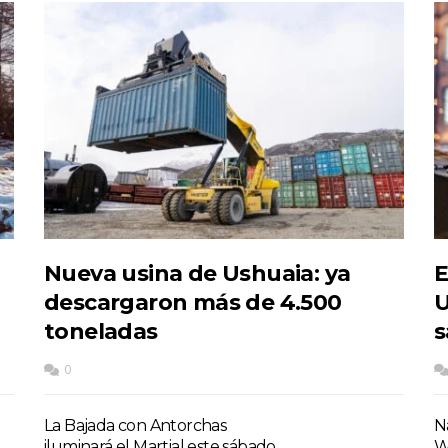
Nueva usina de Ushuaia: ya
E
descargaron más de 4.500
U
toneladas
s
0
La Bajada con Antorchas
Na
iluminará el Martial este sábado
W