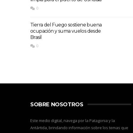
0
Tierra del Fuego sostiene buena
ocupación y suma vuelos desde
Brasil
0
SOBRE NOSOTROS
Este medio digital, navega por la Patagonia y la
Antártida, brindando información sobre los temas que