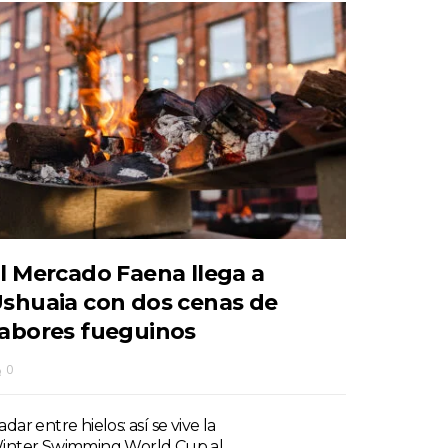
l Mercado Faena llega a
shuaia con dos cenas de
abores fueguinos
0
dar entre hielos: así se vive la
inter Swimming World Cup al