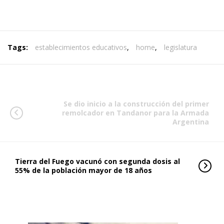
Tags:
establecimientos educativos
,
home
,
legislatura
Se dio inicio a la construcción del primer
remolcador en Tandanor para la Armada
Argentina
Tierra del Fuego vacunó con segunda dosis al
55% de la población mayor de 18 años