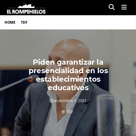
Men
HOME
TDF
Piden garantizar la
presencialidad en los
establecimientos
educativos
septiembre 3, 2021
TDF