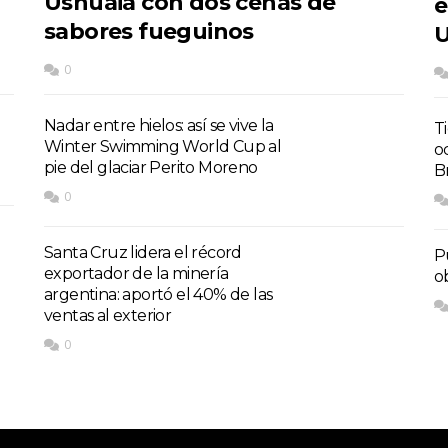
Ushuaia con dos cenas de
e
sabores fueguinos
U
0
Nadar entre hielos: así se vive la
T
Winter Swimming World Cup al
o
pie del glaciar Perito Moreno
Br
0
Santa Cruz lidera el récord
P
exportador de la minería
o
argentina: aportó el 40% de las
ventas al exterior
0