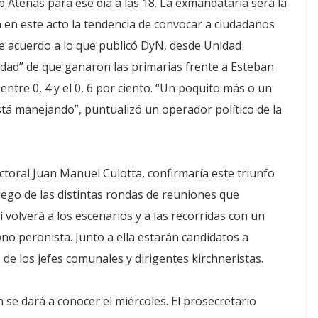
lub Atenas para ese día a las 18. La exmandataria será la
 en este acto la tendencia de convocar a ciudadanos
e acuerdo a lo que publicó DyN, desde Unidad
idad” de que ganaron las primarias frente a Esteban
entre 0, 4 y el 0, 6 por ciento. “Un poquito más o un
stá manejando”, puntualizó un operador político de la
ectoral Juan Manuel Culotta, confirmaría este triunfo
uego de las distintas rondas de reuniones que
volverá a los escenarios y a las recorridas con un
ono peronista. Junto a ella estarán candidatos a
 de los jefes comunales y dirigentes kirchneristas.
 se dará a conocer el miércoles. El prosecretario