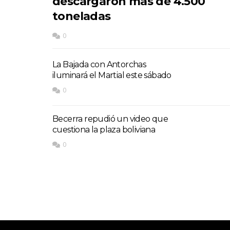
descargaron más de 4.500
toneladas
0
La Bajada con Antorchas
iluminará el Martial este sábado
0
Becerra repudió un video que
cuestiona la plaza boliviana
0