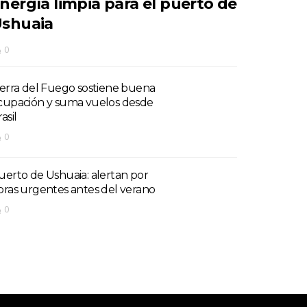
nergía limpia para el puerto de
shuaia
0
ierra del Fuego sostiene buena
cupación y suma vuelos desde
asil
0
uerto de Ushuaia: alertan por
bras urgentes antes del verano
0