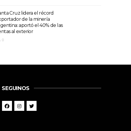
anta Cruz lidera el récord
xportador de la minería
rgentina: aportó el 40% de las
entas al exterior
0
SEGUINOS