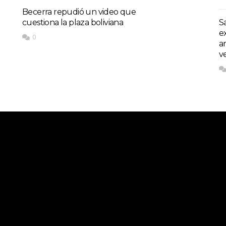
Becerra repudió un video que
cuestiona la plaza boliviana
S
e
0
a
v