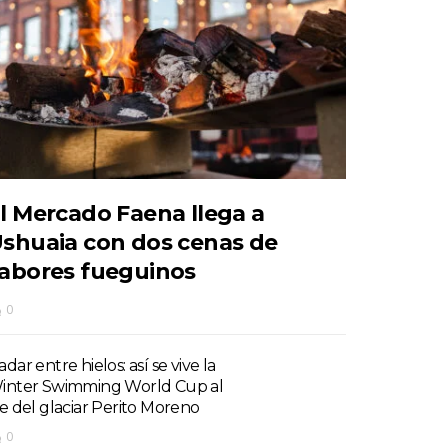
l Mercado Faena llega a
shuaia con dos cenas de
abores fueguinos
0
dar entre hielos: así se vive la
inter Swimming World Cup al
ie del glaciar Perito Moreno
0