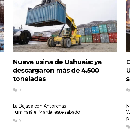
Nueva usina de Ushuaia: ya
E
descargaron más de 4.500
U
toneladas
s
0
La Bajada con Antorchas
Na
iluminará el Martial este sábado
W
p
0