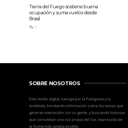
Tierra del Fuego sostiene buena
ocupación y suma vuelos desde
Brasil
0
SOBRE NOSOTROS
Este medio digital, navega por la Patagonia y la
Antártida, brindando información sobre los temas que
generan interacción con su gente, y buscando historias
que consolidan una voz propia del Sur, expresada de
la forma más amplia posible.