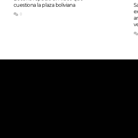
cuestiona la plaza boliviana
S
e
0
a
v