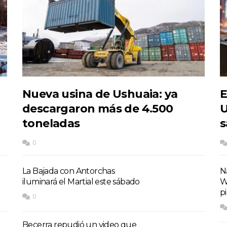
Nueva usina de Ushuaia: ya
E
descargaron más de 4.500
U
toneladas
s
0
La Bajada con Antorchas
Na
iluminará el Martial este sábado
W
p
0
Becerra repudió un video que