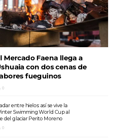
l Mercado Faena llega a
shuaia con dos cenas de
abores fueguinos
0
dar entre hielos: así se vive la
inter Swimming World Cup al
ie del glaciar Perito Moreno
0