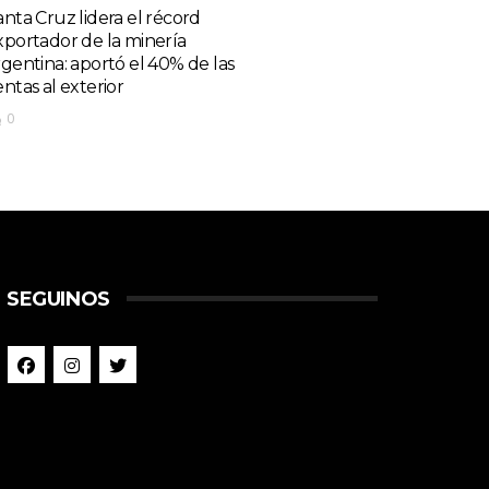
anta Cruz lidera el récord
xportador de la minería
rgentina: aportó el 40% de las
entas al exterior
0
SEGUINOS