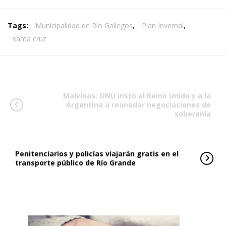
Tags:
Municipalidad de Río Gallegos
,
Plan Invernal
,
santa cruz
Malvinas: ONU instó al Reino Unido y a la
Argentina a reanudar negociaciones de
soberanía
Penitenciarios y policías viajarán gratis en el
transporte público de Río Grande