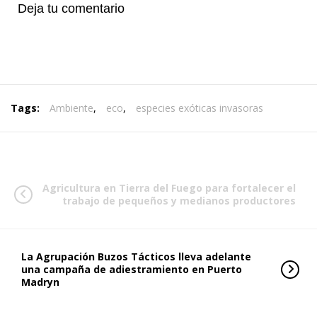
Deja tu comentario
Tags:
Ambiente
,
eco
,
especies exóticas invasoras
Agricultura en Tierra del Fuego para fortalecer el
trabajo de pequeños y medianos productores
La Agrupación Buzos Tácticos lleva adelante
una campaña de adiestramiento en Puerto
Madryn