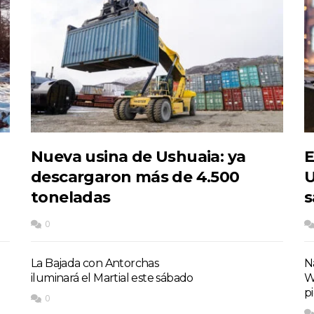
Nueva usina de Ushuaia: ya
E
descargaron más de 4.500
U
toneladas
s
0
La Bajada con Antorchas
Na
iluminará el Martial este sábado
W
p
0