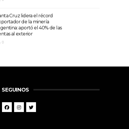
anta Cruz lidera el récord
xportador de la minería
rgentina: aportó el 40% de las
entas al exterior
0
SEGUINOS