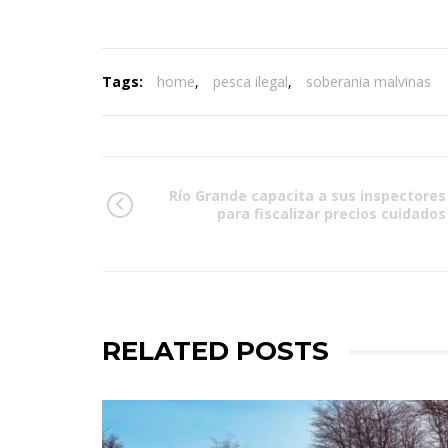
Tags:
home
,
pesca ilegal
,
soberania malvinas
Río Grande capacita a sus inspectores
para fiscalizar precios cuidados
RELATED POSTS