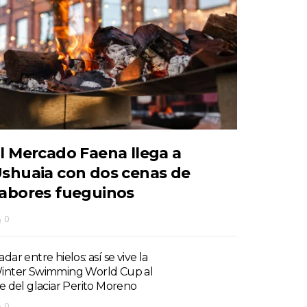
l Mercado Faena llega a
shuaia con dos cenas de
abores fueguinos
0
dar entre hielos: así se vive la
inter Swimming World Cup al
ie del glaciar Perito Moreno
0