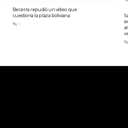
Becerra repudió un video que
cuestiona la plaza boliviana
S
e
0
a
v