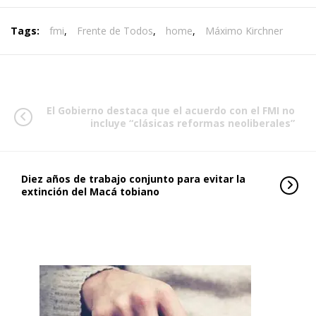
Tags:
fmi
,
Frente de Todos
,
home
,
Máximo Kirchner
El Gobierno destaca que el acuerdo con el FMI no
incluye “clásicas reformas neoliberales”
Diez años de trabajo conjunto para evitar la
extinción del Macá tobiano