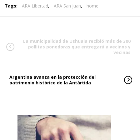
Tags:
ARA Libertad
,
ARA San Juan
,
home
La municipalidad de Ushuaia recibió más de 300
pollitas ponedoras que entregará a vecinos y
vecinas
Argentina avanza en la protección del
patrimonio histórico de la Antártida