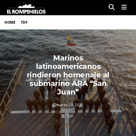
Men
HOME
TDF
Marinos
latinoamericanos
rindieron homenaje al
submarino ARA “San
Juan”
marzo 20, 2022
TDF