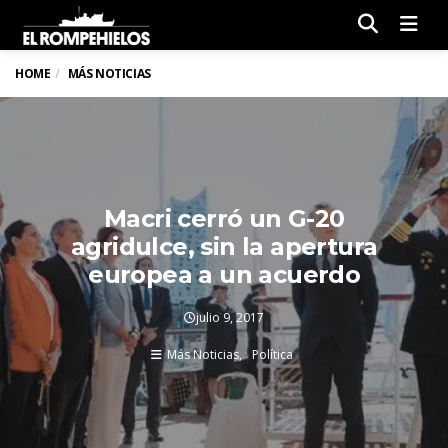
Men
HOME
MÁS NOTICIAS
Macri cerró un G-20
agridulce, sin la apertura
europea a un acuerdo
julio 9, 2017
Más Noticias
Política