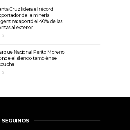
anta Cruz lidera el récord
xportador de la minería
rgentina: aportó el 40% de las
entas al exterior
0
arque Nacional Perito Moreno:
onde el silencio también se
scucha
0
SEGUINOS