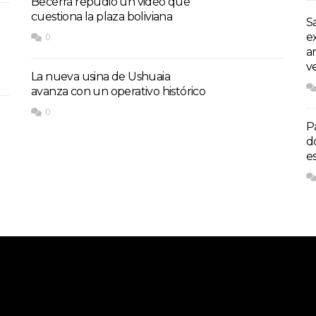
Becerra repudió un video que
cuestiona la plaza boliviana
S
e
0
a
v
La nueva usina de Ushuaia
avanza con un operativo histórico
0
P
d
e