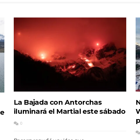
La Bajada con Antorchas
N
iluminará el Martial este sábado
W
de
p
0