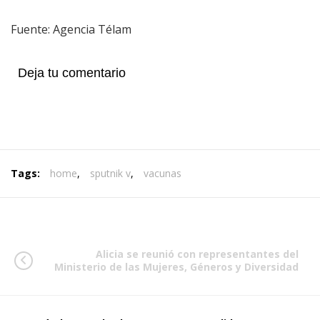
Fuente: Agencia Télam
Deja tu comentario
Tags:
home
,
sputnik v
,
vacunas
Alicia se reunió con representantes del
Ministerio de las Mujeres, Géneros y Diversidad