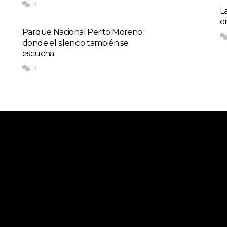
0
L
e
Parque Nacional Perito Moreno:
donde el silencio también se
escucha
0