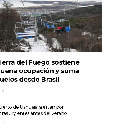
ierra del Fuego sostiene
uena ocupación y suma
uelos desde Brasil
0
uerto de Ushuaia: alertan por
bras urgentes antes del verano
0