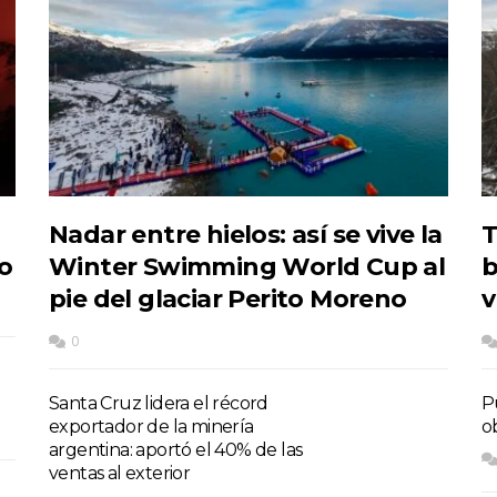
Nadar entre hielos: así se vive la
T
do
Winter Swimming World Cup al
b
pie del glaciar Perito Moreno
v
0
Santa Cruz lidera el récord
P
exportador de la minería
o
argentina: aportó el 40% de las
ventas al exterior