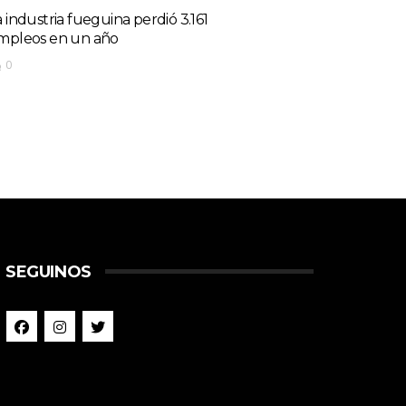
a industria fueguina perdió 3.161
mpleos en un año
0
SEGUINOS