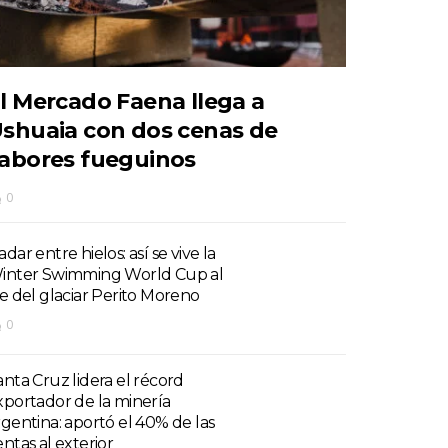
l Mercado Faena llega a
shuaia con dos cenas de
abores fueguinos
0
dar entre hielos: así se vive la
inter Swimming World Cup al
ie del glaciar Perito Moreno
0
anta Cruz lidera el récord
xportador de la minería
rgentina: aportó el 40% de las
entas al exterior