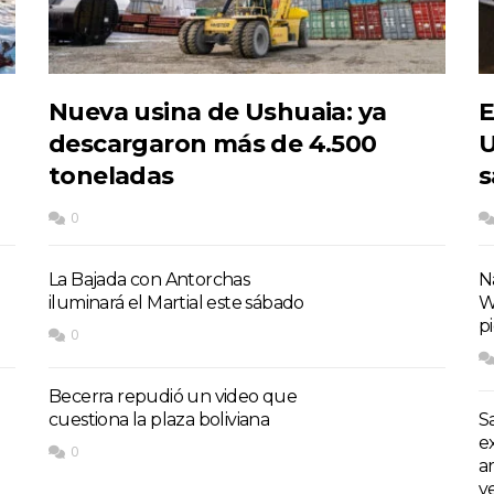
Nueva usina de Ushuaia: ya
E
descargaron más de 4.500
U
toneladas
s
0
La Bajada con Antorchas
Na
iluminará el Martial este sábado
W
p
0
Becerra repudió un video que
cuestiona la plaza boliviana
S
e
0
a
v