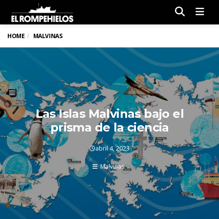
Men
HOME
MALVINAS
Las Islas Malvinas bajo el
prisma de la ciencia
abril 4, 2023
Malvinas