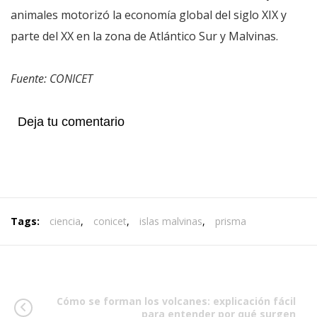
animales motorizó la economía global del siglo XIX y
parte del XX en la zona de Atlántico Sur y Malvinas.
Fuente: CONICET
Deja tu comentario
Tags:
ciencia
,
conicet
,
islas malvinas
,
prisma
Cómo se forman los volcanes: explicación fácil
para entender por qué surgen