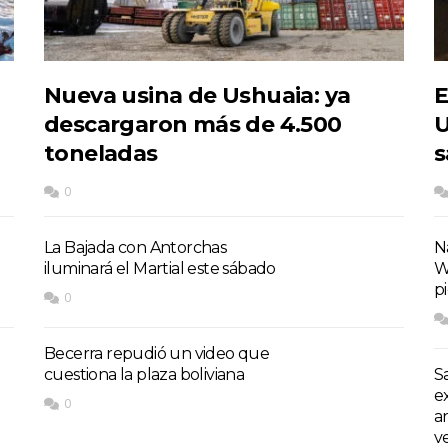
Nueva usina de Ushuaia: ya
E
descargaron más de 4.500
U
toneladas
s
0
La Bajada con Antorchas
Na
iluminará el Martial este sábado
W
p
0
Becerra repudió un video que
cuestiona la plaza boliviana
S
e
0
a
v