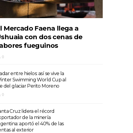
l Mercado Faena llega a
shuaia con dos cenas de
abores fueguinos
0
dar entre hielos: así se vive la
inter Swimming World Cup al
ie del glaciar Perito Moreno
0
anta Cruz lidera el récord
xportador de la minería
rgentina: aportó el 40% de las
entas al exterior