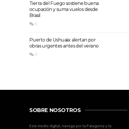
Tierra del Fuego sostiene buena
ocupación y suma vuelos desde
Brasil
0
Puerto de Ushuaia: alertan por
obras urgentes antes del verano
0
SOBRE NOSOTROS
Este medio digital, navega por la Patagonia y la