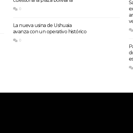
cuestiona la plaza boliviana
S
e
0
a
v
La nueva usina de Ushuaia
avanza con un operativo histórico
0
P
d
e