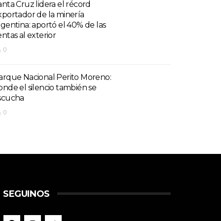
anta Cruz lidera el récord
xportador de la minería
rgentina: aportó el 40% de las
entas al exterior
0
arque Nacional Perito Moreno:
onde el silencio también se
scucha
0
SEGUINOS