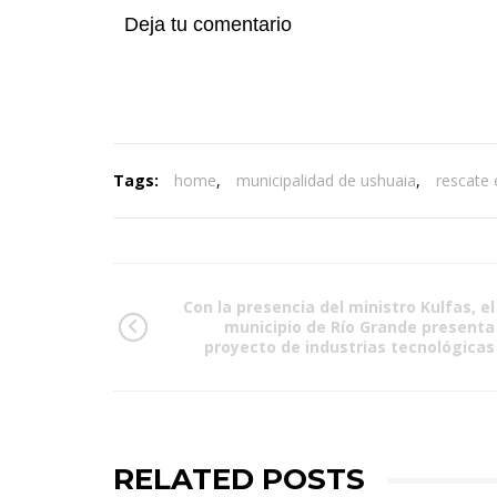
Deja tu comentario
Tags:
home
,
municipalidad de ushuaia
,
rescate 
Con la presencia del ministro Kulfas, el
municipio de Río Grande presenta
proyecto de industrias tecnológicas
RELATED POSTS