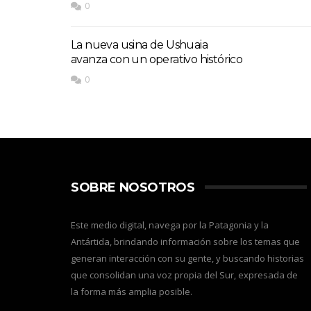
0
La nueva usina de Ushuaia
avanza con un operativo histórico
0
SOBRE NOSOTROS
Este medio digital, navega por la Patagonia y la
Antártida, brindando información sobre los temas que
generan interacción con su gente, y buscando historias
que consolidan una voz propia del Sur, expresada de
la forma más amplia posible.