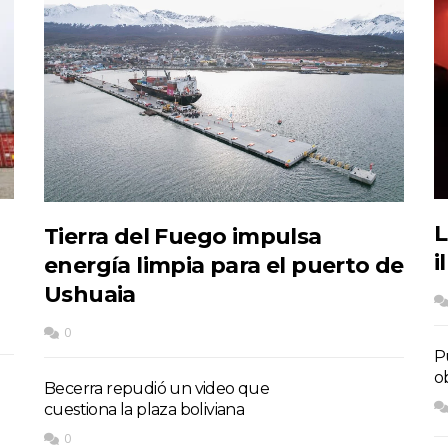
L
Tierra del Fuego impulsa
i
energía limpia para el puerto de
Ushuaia
0
P
o
Becerra repudió un video que
cuestiona la plaza boliviana
0