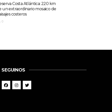
eserva Costa Atlántica: 220 km
e un extraordinario mosaico de
aisajes costeros
0
SEGUINOS