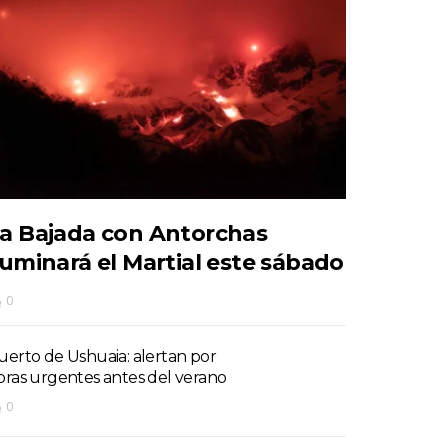
a Bajada con Antorchas
luminará el Martial este sábado
0
uerto de Ushuaia: alertan por
bras urgentes antes del verano
0