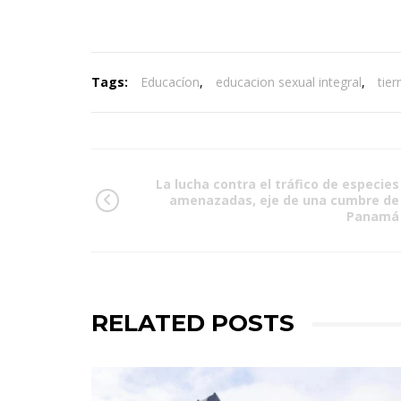
Tags:
Educacíon
,
educacion sexual integral
,
tier
La lucha contra el tráfico de especies
amenazadas, eje de una cumbre de
Panamá
RELATED POSTS