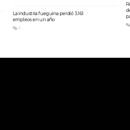
R
d
La industria fueguina perdió 3.161
p
empleos en un año
0