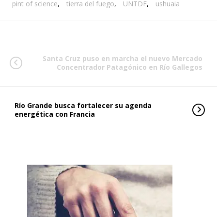
pint of science
,
tierra del fuego
,
UNTDF
,
ushuaia
Santa Cruz puso en marcha el nuevo Mercado
Concentrador Patagónico en Río Gallegos
Río Grande busca fortalecer su agenda
energética con Francia