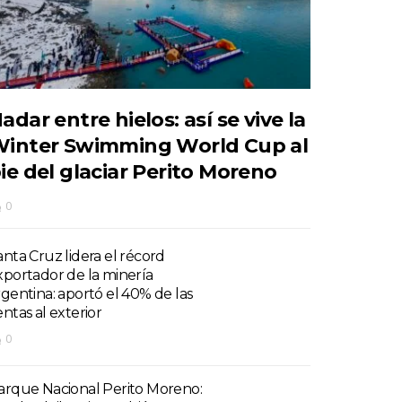
adar entre hielos: así se vive la
inter Swimming World Cup al
ie del glaciar Perito Moreno
0
anta Cruz lidera el récord
xportador de la minería
rgentina: aportó el 40% de las
entas al exterior
0
arque Nacional Perito Moreno: