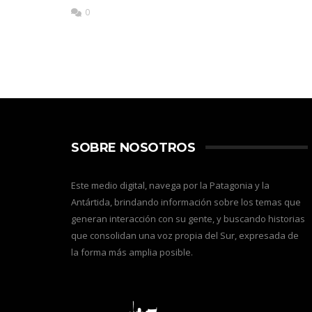
0
SOBRE NOSOTROS
Este medio digital, navega por la Patagonia y la
Antártida, brindando información sobre los temas que
generan interacción con su gente, y buscando historias
que consolidan una voz propia del Sur, expresada de
la forma más amplia posible.