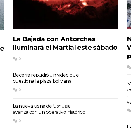
La Bajada con Antorchas
N
iluminará el Martial este sábado
W
de
p
0
Becerra repudió un video que
cuestiona la plaza boliviana
S
e
0
a
v
La nueva usina de Ushuaia
avanza con un operativo histórico
0
P