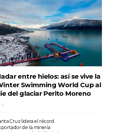
adar entre hielos: así se vive la
inter Swimming World Cup al
ie del glaciar Perito Moreno
0
anta Cruz lidera el récord
xportador de la minería