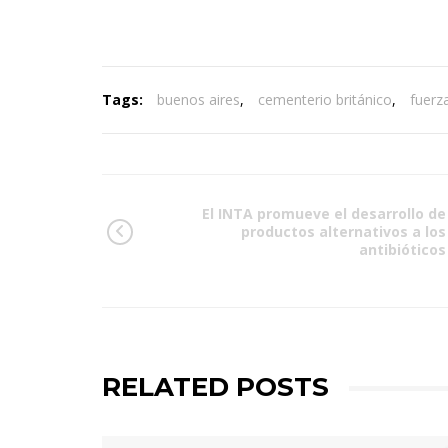
Tags:
buenos aires
,
cementerio británico
,
fuerz
El INTA promueve el desarrollo de
productos alternativos a los
antibióticos
RELATED POSTS