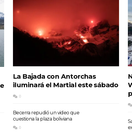
La Bajada con Antorchas
N
iluminará el Martial este sábado
W
de
p
0
Becerra repudió un video que
cuestiona la plaza boliviana
S
e
0